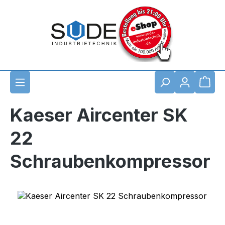
Zum Hauptinhalt springen
Waren
Kaeser Aircenter SK
22
Schraubenkompressor
Bildergalerie überspringen