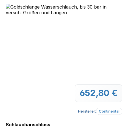
Bildergalerie überspringen
652,80 €
Regu
Hersteller:
Continental
auswählen
Schlauchanschluss