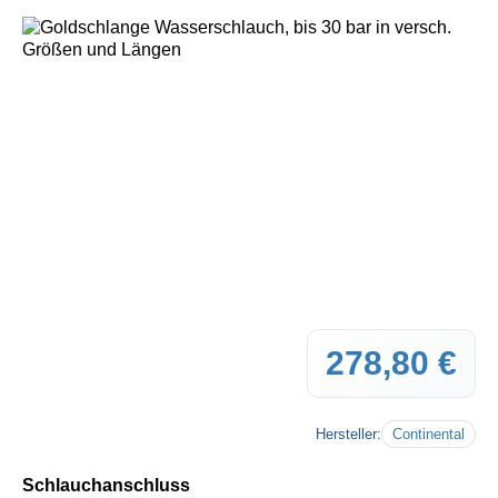
Bildergalerie überspringen
278,80 €
Regul
Hersteller:
Continental
auswählen
Schlauchanschluss