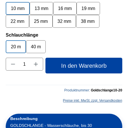
10 mm
13 mm
16 mm
19 mm
22 mm
25 mm
32 mm
38 mm
auswählen
Schlauchlänge
20 m
40 m
Produkt Anzahl: Gib den gewünschten Wert e
In den Warenkorb
Produktnummer:
Goldschlange10-20
Preise inkl. MwSt. zzgl. Versandkosten
Beschreibung
GOLDSCHLANGE - Wasserschläuche, bis 30