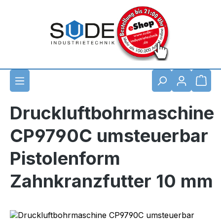
Zum Hauptinhalt springen
Waren
Druckluftbohrmaschine
CP9790C umsteuerbar
Pistolenform
Zahnkranzfutter 10 mm
Bildergalerie überspringen