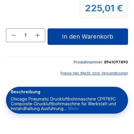
225,01 €
Regu
Produkt Anzahl: Gib den gewünschten We
In den Warenkorb
Produktnummer:
8941097890
Preise inkl. MwSt. zzgl. Versandkosten
Beschreibung
Chicago Pneumatic Druckluftbohrmaschine CP9789C
Composite-Druckluftbohrmaschine für Werkstatt und
Instandhaltung Ausführung…
Mehr