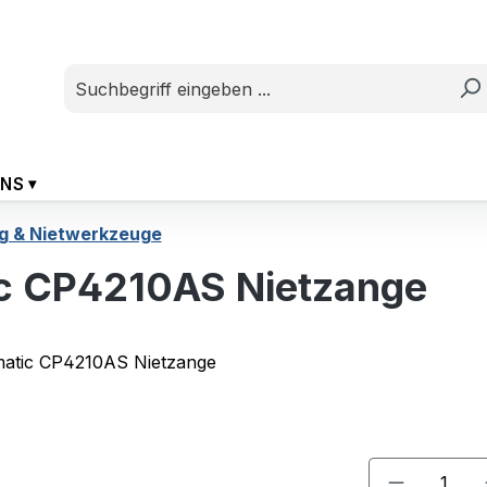
UNS
g & Nietwerkzeuge
c CP4210AS Nietzange
Produkt A