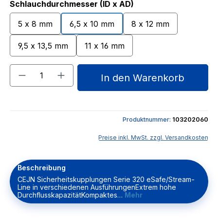
auswählen
Schlauchdurchmesser (ID x AD)
5 x 8 mm
6,5 x 10 mm
8 x 12 mm
9,5 x 13,5 mm
11 x 16 mm
Produkt Anzahl: Gib den gewünschten We
In den Warenkorb
Produktnummer:
103202060
Preise inkl. MwSt. zzgl. Versandkosten
Beschreibung
CEJN Sicherheitskupplungen Serie 320 eSafe/Stream-
Line in verschiedenen AusführungenExtrem hohe
DurchflusskapazitätKompaktes…
Mehr