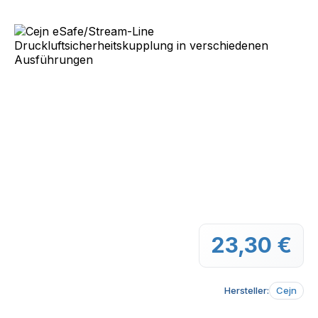
Bildergalerie überspringen
23,30 €
Regu
Hersteller:
Cejn