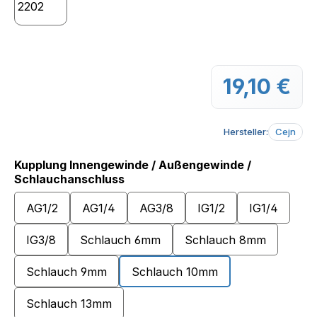
19,10 €
Regu
Hersteller:
Cejn
Kupplung Innengewinde / Außengewinde /
auswählen
Schlauchanschluss
AG1/2
AG1/4
AG3/8
IG1/2
IG1/4
IG3/8
Schlauch 6mm
Schlauch 8mm
Schlauch 9mm
Schlauch 10mm
Schlauch 13mm