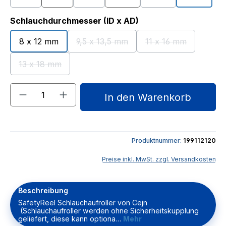
(Diese Option ist zurzeit nicht verfügbar.)
(Diese Option ist zurzeit nicht verfügbar.)
(Diese Option ist zur
auswählen
Schlauchdurchmesser (ID x AD)
8 x 12 mm
9,5 x 13,5 mm
11 x 16 mm
(Diese Option ist zurzeit nicht verfügb
(Diese Option ist z
13 x 18 mm
(Diese Option ist zurzeit nicht verfügbar.)
Produkt Anzahl: Gib den gewünschten We
In den Warenkorb
Produktnummer:
199112120
Preise inkl. MwSt. zzgl. Versandkosten
Beschreibung
SafetyReel Schlauchaufroller von Cejn
(Schlauchaufroller werden ohne Sicherheitskupplung
geliefert, diese kann optiona…
Mehr