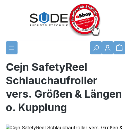
Zum Hauptinhalt springen
Waren
Cejn SafetyReel
Schlauchaufroller
vers. Größen & Längen
o. Kupplung
Bildergalerie überspringen