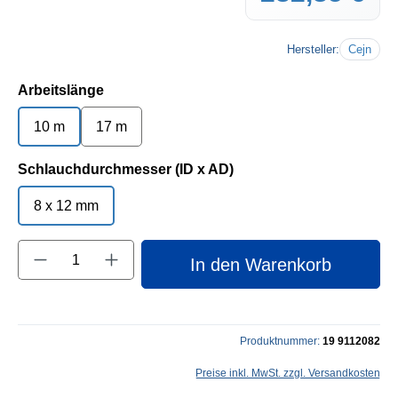
Hersteller:
Cejn
auswählen
Arbeitslänge
10 m
17 m
auswählen
Schlauchdurchmesser (ID x AD)
8 x 12 mm
Produkt Anzahl: Gib den gewünschten Wert e
In den Warenkorb
Produktnummer:
19 9112082
Preise inkl. MwSt. zzgl. Versandkosten