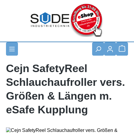
Zum Hauptinhalt springen
Waren
Cejn SafetyReel
Schlauchaufroller vers.
Größen & Längen m.
eSafe Kupplung
Bildergalerie überspringen