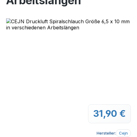
Arbeitslängen
Bildergalerie überspringen
31,90 €
Regu
Hersteller:
Cejn