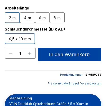
auswählen
Arbeitslänge
2 m
4 m
6 m
8 m
auswählen
Schlauchdurchmesser (ID x AD)
6,5 x 10 mm
Produkt Anzahl: Gib den gewünschten We
In den Warenkorb
Produktnummer:
19 9589763
Preise inkl. MwSt. zzgl. Versandkosten
Beschreibung
CEJN Druckluft Spiralschlauch Größe 6,5 x 10mm in