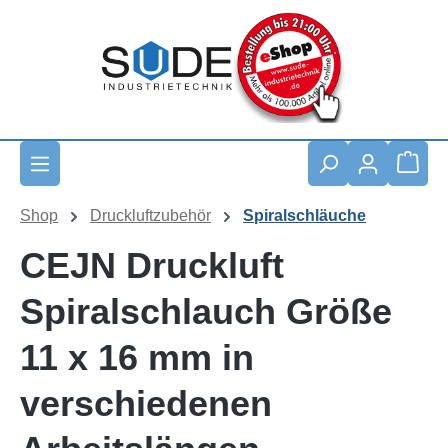
Zum Hauptinhalt springen
Waren
Shop
Druckluftzubehör
Spiralschläuche
CEJN Druckluft
Spiralschlauch Größe
11 x 16 mm in
verschiedenen