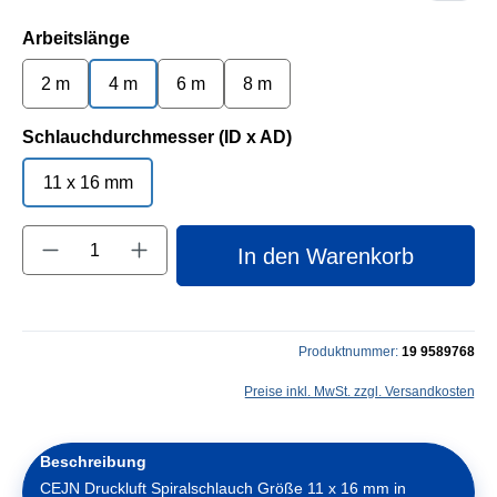
auswählen
Arbeitslänge
2 m
4 m
6 m
8 m
auswählen
Schlauchdurchmesser (ID x AD)
11 x 16 mm
Produkt Anzahl: Gib den gewünschten Wert e
In den Warenkorb
Produktnummer:
19 9589768
Preise inkl. MwSt. zzgl. Versandkosten
Beschreibung
CEJN Druckluft Spiralschlauch Größe 11 x 16 mm in