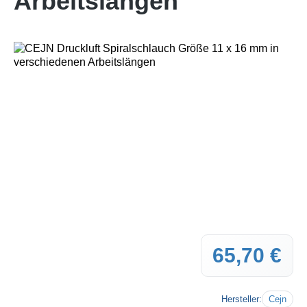
Arbeitslängen
Bildergalerie überspringen
65,70 €
Regul
Hersteller:
Cejn