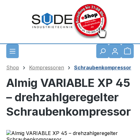
Zum Hauptinhalt springen
Waren
Shop
Kompressoren
Schraubenkompressor
Almig VARIABLE XP 45
– drehzahlgeregelter
Schraubenkompressor
Bildergalerie überspringen