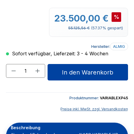
Verkaufspreis:
23.500,00 €
%
Regulärer Preis:
55.125,56 €
(57.37% gespart)
Hersteller:
ALMIG
Sofort verfügbar, Lieferzeit: 3 - 4 Wochen
Produkt Anzahl: Gib den gewünschten We
In den Warenkorb
Produktnummer:
VARIABLEXP45
Preise inkl. MwSt. zzgl. Versandkosten
Beschreibung