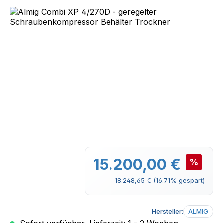
Bildergalerie überspringen
Verkaufspreis:
15.200,00 €
%
Regulärer Preis:
18.248,65 €
(16.71% gespart)
Hersteller:
ALMIG