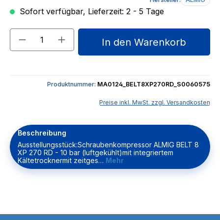
Sofort verfügbar, Lieferzeit: 2 - 5 Tage
Produkt Anzahl: Gib den gewünschten We
In den Warenkorb
Produktnummer:
MA0124_BELT8XP270RD_S0060575
Preise inkl. MwSt. zzgl. Versandkosten
Beschreibung
Ausstellungsstück:Schraubenkompressor ALMIG BELT 8
XP 270 RD - 10 bar (luftgekühlt)mit integriertem
Kältetrocknermit zeitges…
Mehr