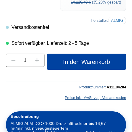
Regulärer Preis:
14.126,49 €
(35.23% gespart)
Hersteller:
ALMIG
Versandkostenfrei
Sofort verfügbar, Lieferzeit: 2 - 5 Tage
Produkt Anzahl: Gib den gewünschten Wert e
In den Warenkorb
Produktnummer:
A111.84284
Preise inkl. MwSt. zzgl. Versandkosten
Beschreibung
ALMIG ALM-DGO 1000 Drucklufttrockner bis 16,67
m³/mininkl. niveaugesteuertem