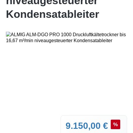
niveaugesteuerter
Kondensatableiter
Bildergalerie überspringen
Verkaufspreis:
9.150,00 €
%