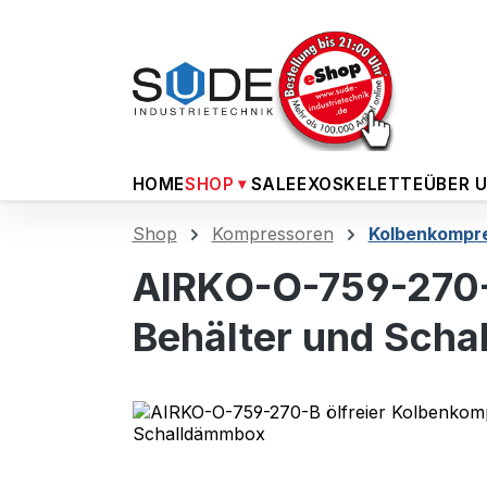
m Hauptinhalt springen
Zur Suche springen
Zur Hauptnavigation springen
HOME
SHOP
SALE
EXOSKELETTE
ÜBER 
Shop
Kompressoren
Kolbenkompr
AIRKO-O-759-270-B
Behälter und Sch
Bildergalerie überspringen