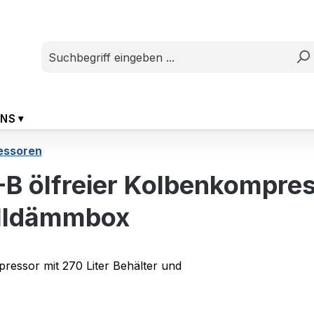
UNS
essoren
 ölfreier Kolbenkompress
alldämmbox