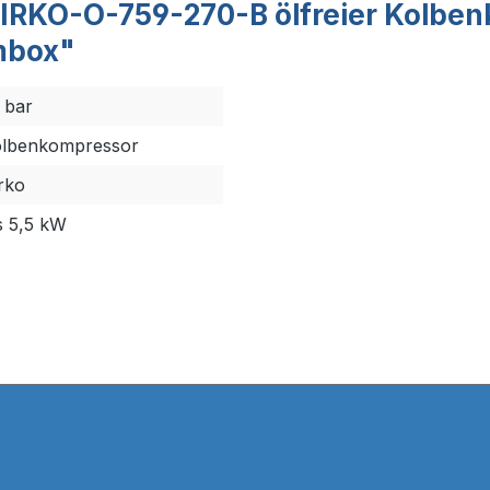
IRKO-O-759-270-B ölfreier Kolbenk
mbox"
 bar
lbenkompressor
rko
s 5,5 kW