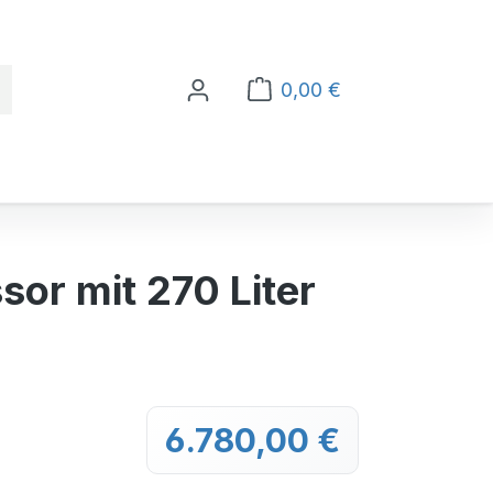
0,00 €
Warenkorb enthält 0 Po
or mit 270 Liter
6.780,00 €
Regulärer Preis: