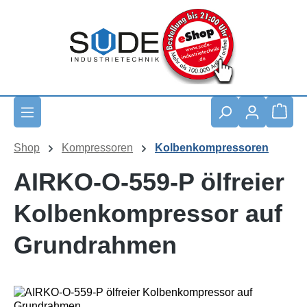
Zum Hauptinhalt springen
Waren
Shop
Kompressoren
Kolbenkompressoren
AIRKO-O-559-P ölfreier
Kolbenkompressor auf
Grundrahmen
Bildergalerie überspringen