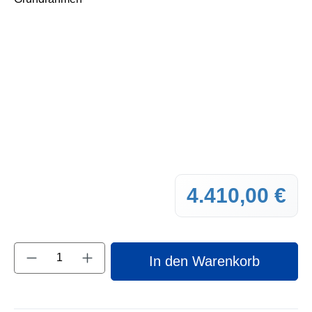
4.410,00 €
Regul
Produkt Anzahl: Gib den gewünschten Wert e
In den Warenkorb