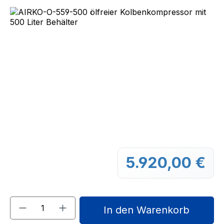
Bildergalerie überspringen
5.920,00 €
Regu
Produkt Anzahl: Gib den gewünschten We
In den Warenkorb