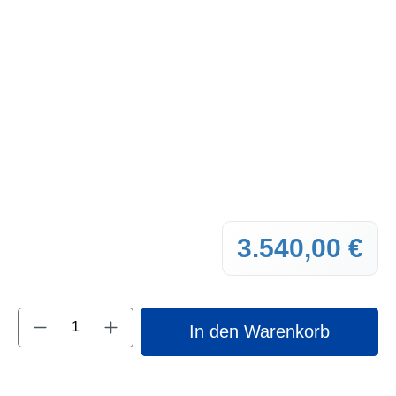
3.540,00 €
Regul
Produkt Anzahl: Gib den gewünschten Wert e
In den Warenkorb