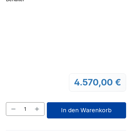
4.570,00 €
Regu
Produkt Anzahl: Gib den gewünschten We
In den Warenkorb