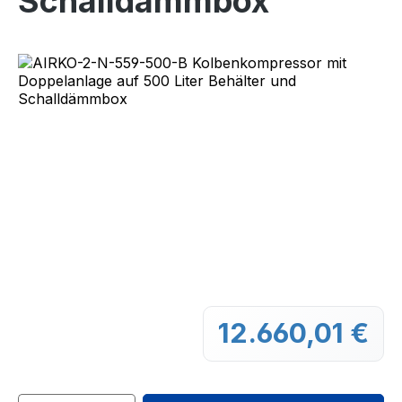
Schalldämmbox
Bildergalerie überspringen
12.660,01 €
Regu