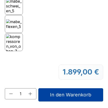
1.899,00 €
Regu
Produkt Anzahl: Gib den gewünschten We
In den Warenkorb