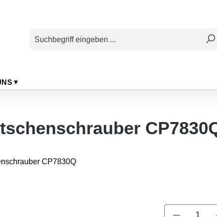
UNS
tratschenschrauber CP7830
Produkt A