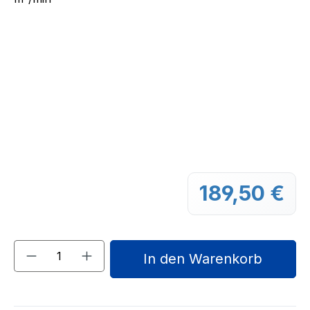
189,50 €
Regu
Produkt Anzahl: Gib den gewünschten We
In den Warenkorb