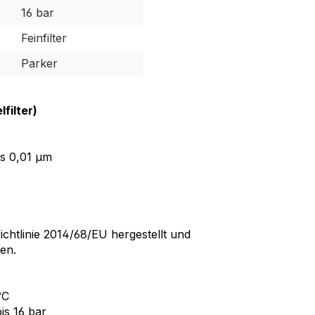
16 bar
Feinfilter
Parker
filter)
is 0,01 µm
chtlinie 2014/68/EU hergestellt und
en.
°C
is 16 bar