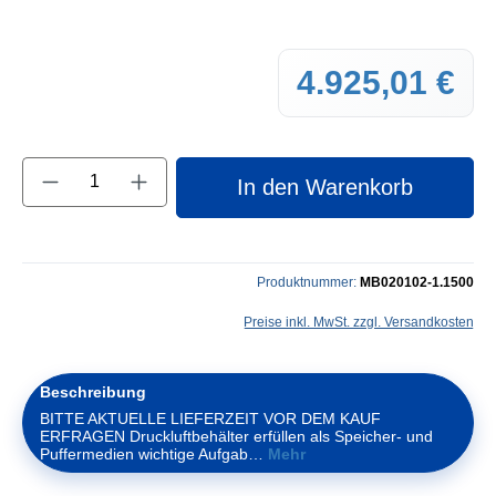
4.925,01 €
Regul
Produkt Anzahl: Gib den gewünschten Wert e
In den Warenkorb
Produktnummer:
MB020102-1.1500
Preise inkl. MwSt. zzgl. Versandkosten
Beschreibung
BITTE AKTUELLE LIEFERZEIT VOR DEM KAUF
ERFRAGEN Druckluftbehälter erfüllen als Speicher- und
Puffermedien wichtige Aufgab…
Mehr