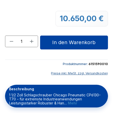
10.650,00 €
Regu
Produkt Anzahl: Gib den gewünschten We
In den Warenkorb
Produktnummer:
6151590010
Preise inkl. MwSt. zzgl. Versandkosten
Beschreibung
1 1/2 Zoll Schlagschrauber Chicago Pneumatic CP6130-
T70 - für extremste Industrieanwendungen
Leistungsstarker Robuster & Han…
Mehr