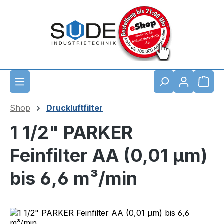
Zum Hauptinhalt springen
Waren
Shop
Druckluftfilter
1 1/2" PARKER
Feinfilter AA (0,01 µm)
bis 6,6 m³/min
Bildergalerie überspringen