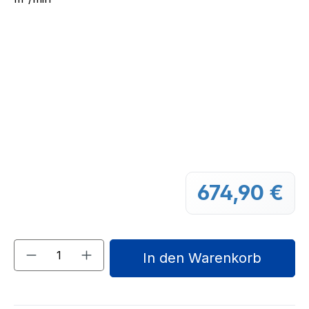
674,90 €
Regu
Produkt Anzahl: Gib den gewünschten We
In den Warenkorb